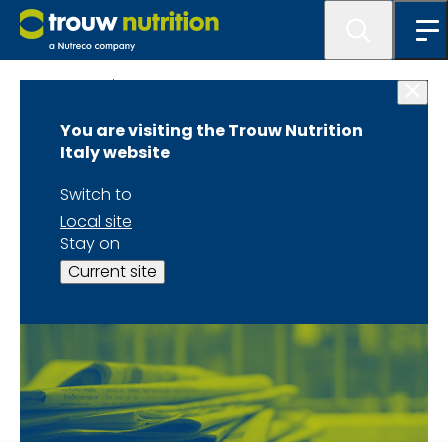
Contattaci
You are visiting the Trouw Nutrition
La vostra richiesta è
Italy website
stata ricevuta
Switch to
Local site
Stay on
Current site