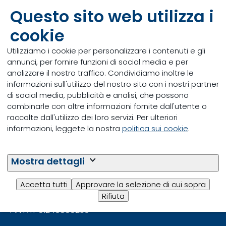
Questo sito web utilizza i
cookie
Utilizziamo i cookie per personalizzare i contenuti e gli
annunci, per fornire funzioni di social media e per
analizzare il nostro traffico. Condividiamo inoltre le
Grazie per averci contattato!
informazioni sull'utilizzo del nostro sito con i nostri partner
di social media, pubblicità e analisi, che possono
Ti contatteremo il prima possibile.
combinarle con altre informazioni fornite dall'utente o
raccolte dall'utilizzo dei loro servizi. Per ulteriori
informazioni, leggete la nostra
politica sui cookie
.
Mostra dettagli
Accetta tutti
Approvare la selezione di cui sopra
Trouw Nutrition Italia S.p.A.
Rifiuta
P.IVA IT 01246880239