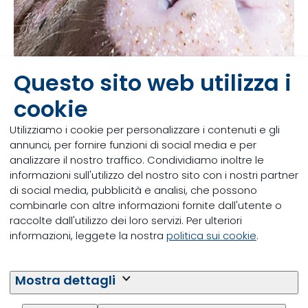
Questo sito web utilizza i
cookie
Utilizziamo i cookie per personalizzare i contenuti e gli
Grazie per esserti iscritto all'evento.
annunci, per fornire funzioni di social media e per
analizzare il nostro traffico. Condividiamo inoltre le
Ti aspettiamo
mercoledì 21 maggio
alle
ore 16:30
informazioni sull'utilizzo del nostro sito con i nostri partner
presso
Resort Le Ali del Frassino
-
Strada Santa
di social media, pubblicità e analisi, che possono
Cristina, 13 - 37019 Peschiera Del Garda VR.
combinarle con altre informazioni fornite dall'utente o
raccolte dall'utilizzo dei loro servizi. Per ulteriori
informazioni, leggete la nostra
politica sui cookie
.
Mostra dettagli