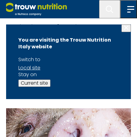
RegistrazioneEvento 21 maggio
You are visiting the Trouw Nutrition
La tua registrazione
Italy website
è avvenuta con
Switch to
Local site
successo!
Stay on
Current site