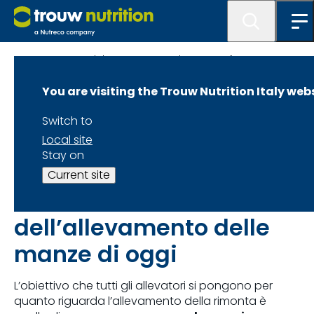
MaxCare Modular - Ottenere elevate performance
con una integrazione responsabile
You are visiting the Trouw Nutrition Italy web
Allevare le manze
Switch to
Local site
in modo sostenibile
Stay on
Current site
Gli Obiettivi
dell’allevamento delle
manze di oggi
L’obiettivo che tutti gli allevatori si pongono per
quanto riguarda l’allevamento della rimonta è