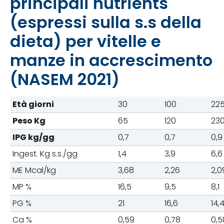
principali nutrients
(espressi sulla s.s della
dieta) per vitelle e
manze in accrescimento
(NASEM 2021)
Età giorni
30
100
22
Peso Kg
65
120
23
IPG kg/gg
0,7
0,7
0,9
Ingest. Kg s.s./gg
1,4
3,9
6,6
ME Mcal/kg
3,68
2,26
2,0
MP %
16,5
9,5
8,1
PG %
21
16,6
14,
Ca %
0,59
0,78
0,5