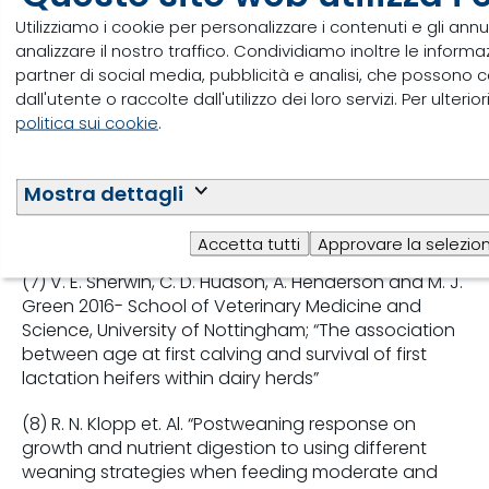
5) D. L. Van De Stroet et al. 2016; “Association of calf
Utilizziamo i cookie per personalizzare i contenuti e gli annu
growth traits with production characteristics in dairy
analizzare il nostro traffico. Condividiamo inoltre le informazi
cattle” J. Dairy Sci. 99:8347–8355
partner di social media, pubblicità e analisi, che possono c
http://dx.doi.org/10.3168/jds.2015-10738
dall'utente o raccolte dall'utilizzo dei loro servizi. Per ulteri
politica sui cookie
.
6) M. Raeth-Knight et. al. 2009; “Impact of
conventional or intensive milk replacer programs on
Holstein heifer performance through six months of
Mostra dettagli
age and during first lactation” J. Dairy Sci. 92:799–
809 doi:10.3168/jds.2008-1470.
Accetta tutti
Approvare la selezion
(7) V. E. Sherwin, C. D. Hudson, A. Henderson and M. J.
Green 2016- School of Veterinary Medicine and
Science, University of Nottingham; “The association
between age at first calving and survival of first
lactation heifers within dairy herds”
(8) R. N. Klopp et. Al. “Postweaning response on
growth and nutrient digestion to using different
weaning strategies when feeding moderate and