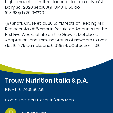
high amounts of milk replacer to Holstein calves” J
Dairy Sci. 2020 Sep;103(9):8143-8150 doi:
10.3168/jds.2019-17704.
(9) Shaff, Gruse et. al. 2016;
“
Effects of Feeding Milk
Replacer
Ad Libitum
or in Restricted Amounts for the
First Five Weeks of Life on the Growth, Metabolic
Adaptation, and Immune Status of Newborn Calves”
doi: 10.1371/journal.pone.0168974. eCollection 2016.
Trouw Nutrition Italia S.p.A.
P.IVA IT 01246880239
Contattaci per ulteriori informazioni