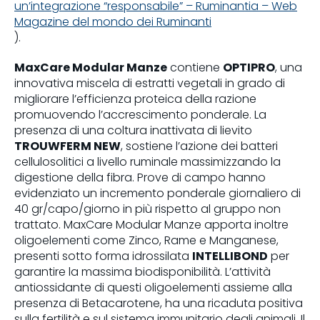
un’integrazione “responsabile” – Ruminantia – Web
Magazine del mondo dei Ruminanti
).
MaxCare Modular Manze
contiene
OPTIPRO
, una
innovativa miscela di estratti vegetali in grado di
migliorare l’efficienza proteica della razione
promuovendo l’accrescimento ponderale. La
presenza di una coltura inattivata di lievito
TROUWFERM NEW
, sostiene l’azione dei batteri
cellulosolitici a livello ruminale massimizzando la
digestione della fibra. Prove di campo hanno
evidenziato un incremento ponderale giornaliero di
40 gr/capo/giorno in più rispetto al gruppo non
trattato. MaxCare Modular Manze apporta inoltre
oligoelementi come Zinco, Rame e Manganese,
presenti sotto forma idrossilata
INTELLIBOND
per
garantire la massima biodisponibilità. L’attività
antiossidante di questi oligoelementi assieme alla
presenza di Betacarotene, ha una ricaduta positiva
sulla fertilità e sul sistema immunitario degli animali. Il