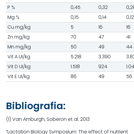
P %
0,45
0,32
0,2
Mg %
0,15
0,14
0,12
Cu mg/kg
5
16
16
Zn mg/kg
70
47
41
Mn mg/kg
50
49
44
Vit A UI/kg
5.218
3.390
3.8
Vit D UI/kg
1.518
924
1.0
Vit E UI/kg
86
49
56
Bibliografia:
(1) Van Amburgh, Soberon et al. 2013
“Lactation Biology Symposium: The effect of nutrient