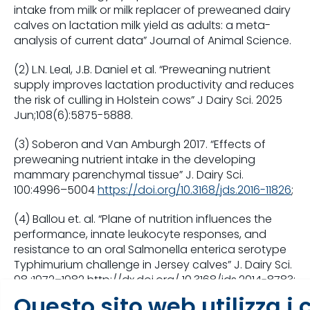
intake from milk or milk replacer of preweaned dairy
calves on lactation milk yield as adults: a meta-
analysis of current data” Journal of Animal Science.
(2) L.N. Leal, J.B. Daniel et al. “Preweaning nutrient
supply improves lactation productivity and reduces
the risk of culling in Holstein cows” J Dairy Sci. 2025
Jun;108(6):5875-5888.
(3) Soberon and Van Amburgh 2017. “Effects of
preweaning nutrient intake in the developing
mammary parenchymal tissue” J. Dairy Sci.
100:4996–5004
https://doi.org/10.3168/jds.2016-11826
;
(4) Ballou et. al. “Plane of nutrition influences the
performance, innate leukocyte responses, and
resistance to an oral Salmonella enterica serotype
Typhimurium challenge in Jersey calves” J. Dairy Sci.
98 :1972–1982 http://dx.doi.org/ 10.3168/jds.2014-8783;
M. A.
Questo sito web utilizza i 