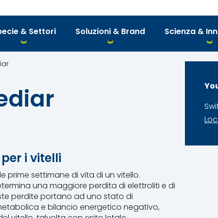
ecie & Settori
Soluzioni & Brand
Scienza & In
iar
You
ediar
Swi
Loc
r i vitelli
 prime settimane di vita di un vitello.
ermina una maggiore perdita di elettroliti e di
ste perdite portano ad uno stato di
si metabolica e bilancio energetico negativo,
vitello, talvolta con esito letale.