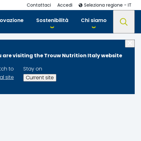
Contattaci
Accedi
Seleziona regione - IT
novazione
Sostenibilità
Chi siamo
 are visiting the Trouw Nutrition Italy website
tch to
Stay on
al site
Current site