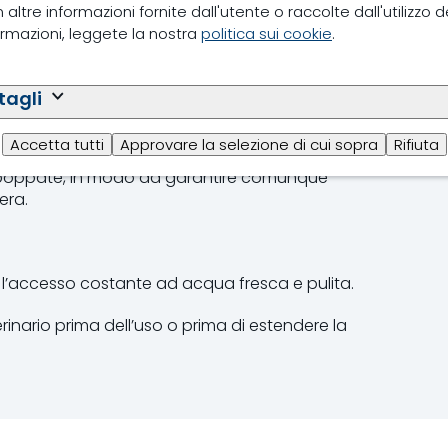
ltre informazioni fornite dall'utente o raccolte dall'utilizzo dei
formazioni, leggete la nostra
politica sui cookie
.
r litro di latte/sostituto del latte
litro di acqua e fornire la soluzione elettrolitica
tagli
Accetta tutti
Approvare la selezione di cui sopra
Rifiuta
liabile ridurre la quantità di latte somministrata per
 poppate, in modo da garantire comunque
era.
i l’accesso costante ad acqua fresca e pulita.
rinario prima dell’uso o prima di estendere la