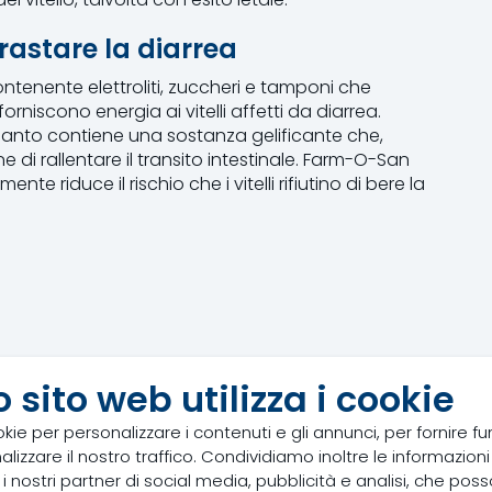
astare la diarrea
tenente elettroliti, zuccheri e tamponi che
 forniscono energia ai vitelli affetti da diarrea.
anto contiene una sostanza gelificante che,
ione di rallentare il transito intestinale. Farm-O-San
 riduce il rischio che i vitelli rifiutino di bere la
 sito web utilizza i cookie
mi segni di disordini digestivi, quando la
okie per personalizzare i contenuti e gli annunci, per fornire fun
 vitello è ancora vigile.
izzare il nostro traffico. Condividiamo inoltre le informazioni s
 i nostri partner di social media, pubblicità e analisi, che pos