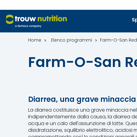
Sp
Home
Elenco programmi
Farm-O-San Red
Farm-O-San R
Diarrea, una grave minaccia pe
La diarrea costituisce una grave minaccia nelle
Indipendentemente dalla causa, la diarrea det
acqua e un calo dell'assunzione di latte. Que
disidratazione, squilibrio elettrolitico, acido
compromettendo così le condizioni generali del 