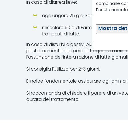
In caso di diarrea lieve:
combinarle con a
Per ulteriori in
aggiungere 25 g di Farm-O-San Rediar pe
miscelare 50 g di Farm-O-San Rediar per 
Mostra det
tra i pasti di latte.
In caso di disturbi digestivi più gravi, è consig
pasto, aumentando però la frequenza delle
l’assunzione dell’intera razione di latte giornali
Si consiglia l’utilizzo per 2-3 giorni.
È inoltre fondamentale assicurare agli animal
Si raccomanda di chiedere il parere di un vete
durata del trattamento