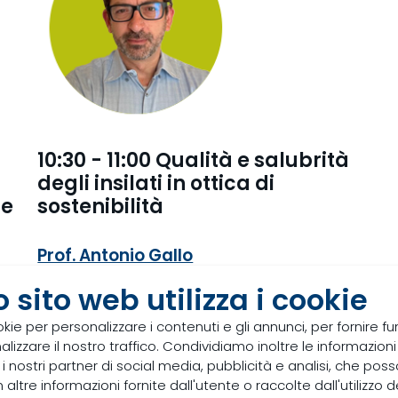
10:30 - 11:00 Qualità e salubrità
degli insilati in ottica di
te
sostenibilità
Prof. Antonio Gallo
Professore ordinario in Nutrizione ed
 sito web utilizza i cookie
Alimentazione Animale
okie per personalizzare i contenuti e gli annunci, per fornire fun
Facoltà di Scienze Agrarie, Alimentari e
izzare il nostro traffico. Condividiamo inoltre le informazioni s
Ambientali - Università Cattolica del Sacro
 i nostri partner di social media, pubblicità e analisi, che pos
Cuore
ltre informazioni fornite dall'utente o raccolte dall'utilizzo dei