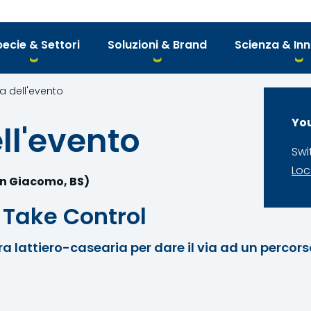
ecie & Settori
Soluzioni & Brand
Scienza & In
 dell'evento
You
l'evento
Swi
Loc
an Giacomo, BS)
o Take Control
iera lattiero-casearia per dare il via ad un percor