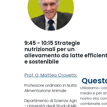
9:45 - 10:15 Strategie
nutrizionali per un
allevamento da latte efficien
e sostenibile
Prof. G. Matteo Crovetto
Questo
Professore ordinario in Nutrizione e
Utilizziamo i co
Alimentazione Animale
media e per anal
nostro sito con
Dipartimento di Scienze Agrarie e Ambientali
combinarle con a
- Università degli Studi di Milano