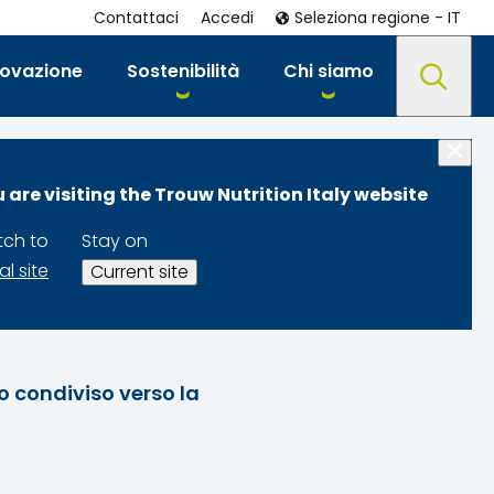
Contattaci
Accedi
Seleziona regione - IT
novazione
Sostenibilità
Chi siamo
 are visiting the Trouw Nutrition Italy website
tch to
Stay on
al site
Current site
so condiviso verso la