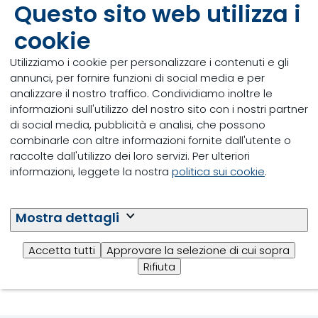
oltre 100 pubblicazioni scientifiche indicizzate in
Questo sito web utilizza i
Scopus e di 2 capitoli di libri. Dal 2019, compare nella
cookie
World's Top 2% Scientists list redatta dalla Stanford
University (field: Agriculture, Fisheries & Forestry, sub-
Utilizziamo i cookie per personalizzare i contenuti e gli
field: Dairy & Animal Science).
annunci, per fornire funzioni di social media e per
analizzare il nostro traffico. Condividiamo inoltre le
È inoltre coordinatore accademico del summer
informazioni sull'utilizzo del nostro sito con i nostri partner
program in Agribusiness and Food Sciences
di social media, pubblicità e analisi, che possono
(Piacenza campus) e Activity Leader del progetto
combinarle con altre informazioni fornite dall'utente o
europeo SMART-ET (EIT Food).
raccolte dall'utilizzo dei loro servizi. Per ulteriori
informazioni, leggete la nostra
politica sui cookie
.
Mostra dettagli
Torna al programma dell'evento
Accetta tutti
Approvare la selezione di cui sopra
Rifiuta