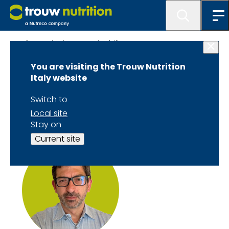
Informazioni su Sustainability TTTC
You are visiting the Trouw Nutrition
Biografia di Antonio
Italy website
Gallo - Relatore
Switch to
Local site
Stay on
Current site