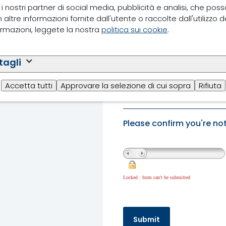
 i nostri partner di social media, pubblicità e analisi, che pos
ltre informazioni fornite dall'utente o raccolte dall'utilizzo dei
Yes, I agree with the
formazioni, leggete la nostra
politica sui cookie
.
*For information on how 
please refer to the Nutre
tagli
www.nutreco.com
.
Accetta tutti
Approvare la selezione di cui sopra
Rifiuta
Please confirm you're not
Locked : form can't be submitted