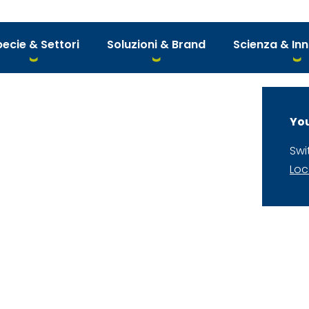
ecie & Settori
Soluzioni & Brand
Scienza & In
You
Swi
Loc