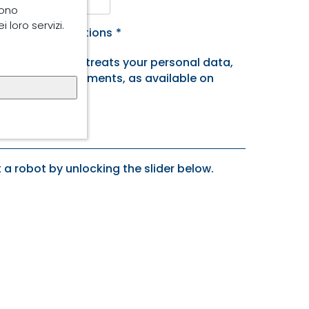
sono
 loro servizi.
 terms and conditions
*
Trouw Nutrition treats your personal data,
co Privacy Statements, as available on
 a robot by unlocking the slider below.