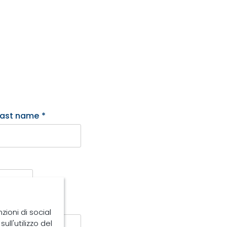
Last name
*
n case of other
zioni di social
ull'utilizzo del