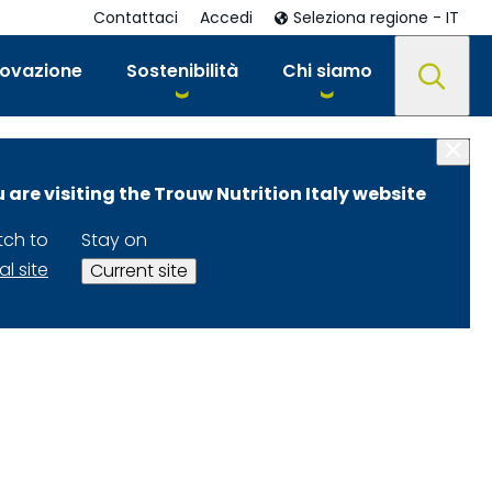
Contattaci
Accedi
Seleziona regione - IT
novazione
Sostenibilità
Chi siamo
 are visiting the Trouw Nutrition Italy website
tch to
Stay on
al site
Current site