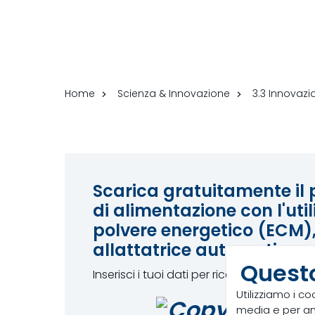
Home
Scienza & Innovazione
3.3 Innovazi
Scarica gratuitamente i
di alimentazione con l'utili
polvere energetico (ECM)
allattatrice automatica o
Questo
Inserisci i tuoi dati per ricevere i documen
Utilizziamo i co
media e per anal