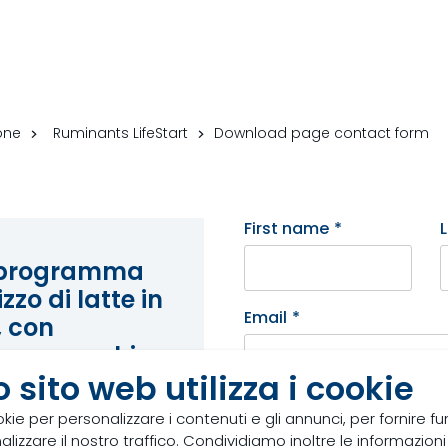
one
Ruminants LifeStart
Download page contact form
First name
*
l programma
zzo di latte in
Email
*
, con
 con secchio
 sito web utilizza i cookie
ti via e-mail.
Function
*
I
okie per personalizzare i contenuti e gli annunci, per fornire fun
izzare il nostro traffico. Condividiamo inoltre le informazioni s