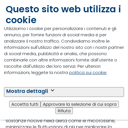
Questo sito web utilizza i
cookie
Utilizziamo i cookie per personalizzare i contenuti e gli
annunci, per fornire funzioni di social media e per
analizzare il nostro traffico. Condividiamo inoltre le
informazioni sull'utilizzo del nostro sito con i nostri partner
di social media, pubblicità e analisi, che possono
Come massimizzare
combinarle con altre informazioni fornite dall'utente o
raccolte dall'utilizzo dei loro servizi. Per ulteriori
l’ingestione di alimento
informazioni, leggete la nostra
politica sui cookie
.
Una corretta ingestione di una dieta bilanciata è il
fondamento per ottenere performance di crescita
Mostra dettagli
ottimali nei bovini da carne e profitto per
l’allevatore. Per questo motivo è necessario
Accetta tutti
Approvare la selezione di cui sopra
considerare l’appetibilità, la degradabilità ruminale
Rifiuta
dei componenti della dieta, la presenza di eventuali
sostanze nocive nella dieta come le micotossine,
minimizzare le fluttuazioni di pH per migliorare la