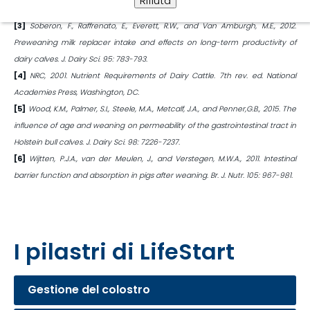
Rifiuta
[2]
NAHMS, 2007.
[3]
Soberon, F., Raffrenato, E., Everett, R.W., and Van Amburgh, M.E., 2012.
Preweaning milk replacer intake and effects on long-term productivity of
dairy calves. J. Dairy Sci. 95: 783-793.
[4]
NRC, 2001. Nutrient Requirements of Dairy Cattle. 7th rev. ed. National
Academies Press, Washington, DC.
[5]
Wood, K.M., Palmer, S.I., Steele, M.A., Metcalf, J.A., and Penner,G.B., 2015. The
influence of age and weaning on permeability of the gastrointestinal tract in
Holstein bull calves. J. Dairy Sci. 98: 7226-7237.
[6]
Wijtten, P.J.A., van der Meulen, J., and Verstegen, M.W.A., 2011. Intestinal
barrier function and absorption in pigs after weaning. Br. J. Nutr. 105: 967-981.
I pilastri di LifeStart
Gestione del colostro