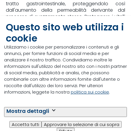
tratto gastrointestinale, proteggendolo così
dall'aumento della permeabilità derivante dal
processo di svezzamento stesso. Proteggere i vitelli
dai problemi al tratto gastrointestinale, comprese le
Questo sito web utilizza i
diarree, potrebbe quindi essere un'altra ragione per
cookie
attuare uno svezzamento più tardivo.
Utilizziamo i cookie per personalizzare i contenuti e gli
Scarica l'articolo
annunci, per fornire funzioni di social media e per
analizzare il nostro traffico. Condividiamo inoltre le
informazioni sull'utilizzo del nostro sito con i nostri partner
di social media, pubblicità e analisi, che possono
combinarle con altre informazioni fornite dall'utente o
raccolte dall'utilizzo dei loro servizi. Per ulteriori
informazioni, leggete la nostra
politica sui cookie
.
Bibliografia
Mostra dettagli
[1]
NAHMS. 2007. Dairy 2007 Heifer calf health and management practices
on US dairy operations. USDA Animal and Plant Inspection Service (APHIS), Fort
Accetta tutti
Approvare la selezione di cui sopra
Collins, CO.