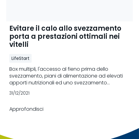
Evitare il calo allo svezzamento
porta a prestazioni ottimali nei
vitelli
LifeStart
Box multipli, l'accesso al fieno prima dello
svezzamento, piani di alimentazione ad elevati
apporti nutrizionali ed uno svezzamento
posticipato, con un regime di svezzamento
31/12/2021
graduale, sono tutti fattori che possono
contribuire ad evitare un calo durante lo
Approfondisci
svezzamento, ridurre lo stress e aumentare le
prestazioni future.