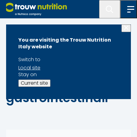
Strategie di svezzamento
You are visiting the Trouw Nutrition
Italy website
Lo svezzamento
Switch to
posticipato riduce il
Local site
Stay on
rischio di problemi
Current site
gastrointestinali