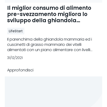
Il miglior consumo di alimento
pre-svezzamento migliora lo
sviluppo della ghiandola
mammaria
LifeStart
Il parenchima della ghiandola mammaria ed i
cuscinetti di grasso mammario dei vitelli
alimentati con un piano alimentare con livelli
nutrizionali più elevati presentavano una massa
31/12/2021
maggiore rispetto ai vitelli con un programma
alimentare limitato (rispettivamente 10,5 g contro
Approfondisci
1,4 g e 173 g contro 29 g).