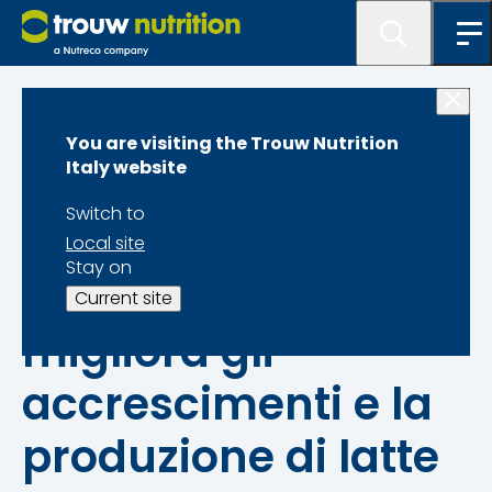
Gestione delle manze
You are visiting the Trouw Nutrition
Italy website
Fornire del foraggio
Switch to
prima dello
Local site
Stay on
svezzamento
Current site
migliora gli
accrescimenti e la
produzione di latte