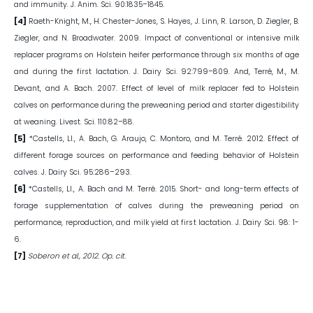
and immunity. J. Anim. Sci. 90:1835–1845.
[4]
Raeth-Knight, M., H. Chester-Jones, S. Hayes, J. Linn, R. Larson, D. Ziegler, B.
Ziegler, and N. Broadwater. 2009. Impact of conventional or intensive milk
replacer programs on Holstein heifer performance through six months of age
and during the first lactation. J. Dairy Sci. 92:799–809. And, Terré, M., M.
Devant, and A. Bach. 2007. Effect of level of milk replacer fed to Holstein
calves on performance during the preweaning period and starter digestibility
at weaning. Livest. Sci. 110:82–88.
[5]
*Castells, Ll., A. Bach, G. Araujo, C. Montoro, and M. Terré. 2012. Effect of
different forage sources on performance and feeding behavior of Holstein
calves. J. Dairy Sci. 95:286–293.
[6]
*Castells, LI., A. Bach and M. Terré. 2015. Short- and long-term effects of
forage supplementation of calves during the preweaning period on
performance, reproduction, and milk yield at first lactation. J. Dairy Sci. 98: 1-
6.
[7]
Soberon et al., 2012. Op. cit.