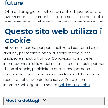
future
Offrire foraggio ai vitelli durante il periodo pre-
svezzamento aumenta la crescita prima dello
svezzamento. Sebbene questo vantaggio di
crescita non sia stato mantenuto nel periodo post-
Questo sito web utilizza i
svezzamento, la somministrazione di foraggio
cookie
potrebbe aiutare nella transizione verso diete miste.
Inoltre, l'aumento dell’incremento ponderale medio
Utilizziamo i cookie per personalizzare i contenuti e gli
giornaliero dai 17 ai 65 giorni di età era
annunci, per fornire funzioni di social media e per
positivamente correlato alla produzione di latte in
analizzare il nostro traffico. Condividiamo inoltre le
relazione all’energia fornita. I risultati di questo
informazioni sull'utilizzo del nostro sito con i nostri partner
studio sono in linea con i risultati di Soberon et al.
di social media, pubblicità e analisi, che possono
[7]
(2012)
che hanno scoperto che il delta del 22%
combinarle con altre informazioni fornite dall'utente o
nella produzione di latte durante la prima lattazione
raccolte dall'utilizzo dei loro servizi. Per ulteriori
potrebbe essere spiegato dal tasso di crescita pre-
informazioni, leggete la nostra
politica sui cookie
.
svezzamento. L'aggiunta di foraggio alla dieta pre-
svezzamento avrà quindi un impatto positivo sulla
produzione futura.
Mostra dettagli