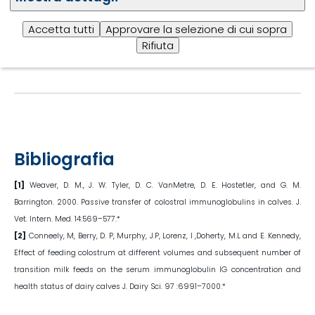
per la salute generale del vitello.
Scarica l'articolo
Accetta tutti
Approvare la selezione di cui sopra
Rifiuta
Bibliografia
[1]
Weaver, D. M., J. W. Tyler, D. C. VanMetre, D. E. Hostetler, and G. M.
Barrington. 2000. Passive transfer of colostral immunoglobulins in calves. J.
Vet. Intern. Med. 14:569–577.*
[2]
Conneely, M, Berry, D. P, Murphy, J.P, Lorenz, I ,Doherty, M.L and E. Kennedy,
Effect of feeding colostrum at different volumes and subsequent number of
transition milk feeds on the serum immunoglobulin IG concentration and
health status of dairy calves J. Dairy Sci. 97 :6991–7000.*