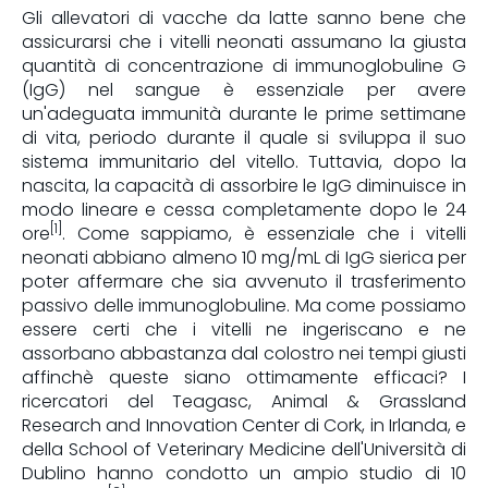
Gli allevatori di vacche da latte sanno bene che
assicurarsi che i vitelli neonati assumano la giusta
quantità di concentrazione di immunoglobuline G
(IgG) nel sangue è essenziale per avere
un'adeguata immunità durante le prime settimane
di vita, periodo durante il quale si sviluppa il suo
sistema immunitario del vitello. Tuttavia, dopo la
nascita, la capacità di assorbire le IgG diminuisce in
modo lineare e cessa completamente dopo le 24
[1]
ore
. Come sappiamo, è essenziale che i vitelli
neonati abbiano almeno 10 mg/mL di IgG sierica per
poter affermare che sia avvenuto il trasferimento
passivo delle immunoglobuline. Ma come possiamo
essere certi che i vitelli ne ingeriscano e ne
assorbano abbastanza dal colostro nei tempi giusti
affinchè queste siano ottimamente efficaci? I
ricercatori del Teagasc, Animal & Grassland
Research and Innovation Center di Cork, in Irlanda, e
della School of Veterinary Medicine dell'Università di
Dublino hanno condotto un ampio studio di 10