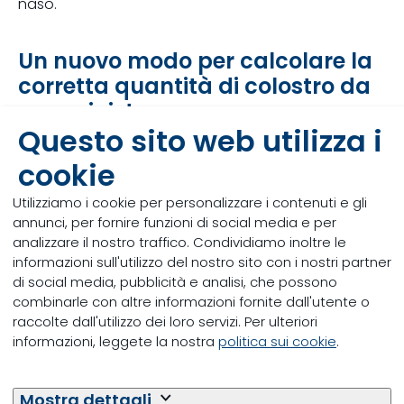
naso.
Un nuovo modo per calcolare la
corretta quantità di colostro da
somministrare
Questo sito web utilizza i
Somministrare la giusta quantità di colostro e farlo
rapidamente dopo la nascita è la chiave per il
cookie
corretto trasferimento dell'immunità passiva per i
vitelli neonati. Fornire una quantità di colostro pari
Utilizziamo i cookie per personalizzare i contenuti e gli
all'8,5% del peso corporeo entro le prime due ore di
annunci, per fornire funzioni di social media e per
vita ha aiutato i vitelli a raggiungere una maggiore
analizzare il nostro traffico. Condividiamo inoltre le
concentrazione sierica di IgG nei primi giorni di vita
informazioni sull'utilizzo del nostro sito con i nostri partner
che sono i più critici. Allo stesso tempo l’utilizzo del
di social media, pubblicità e analisi, che possono
latte di transizione non sembra influenzare i livelli
combinarle con altre informazioni fornite dall'utente o
sierici di IgG, ma sembra migliorare la salute
raccolte dall'utilizzo dei loro servizi. Per ulteriori
generale. Questi risultati possono essere la chiave
informazioni, leggete la nostra
politica sui cookie
.
per capire quale programma alimentare utilizzare
con i vitelli neonati per portare al raggiungimento
Mostra dettagli
dei migliori livelli sierici di IgG e quindi migliori benefici